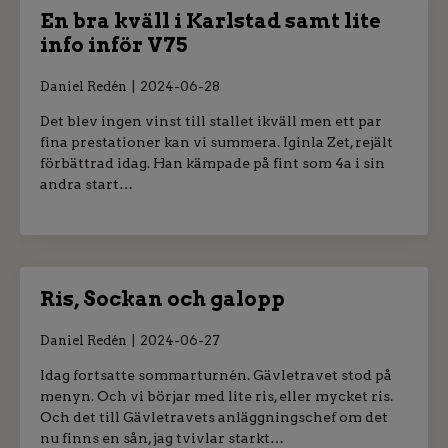
En bra kväll i Karlstad samt lite
info inför V75
Daniel Redén
2024-06-28
Det blev ingen vinst till stallet ikväll men ett par
fina prestationer kan vi summera. Iginla Zet, rejält
förbättrad idag. Han kämpade på fint som 4a i sin
andra start…
Ris, Sockan och galopp
Daniel Redén
2024-06-27
Idag fortsatte sommarturnén. Gävletravet stod på
menyn. Och vi börjar med lite ris, eller mycket ris.
Och det till Gävletravets anläggningschef om det
nu finns en sån, jag tvivlar starkt…