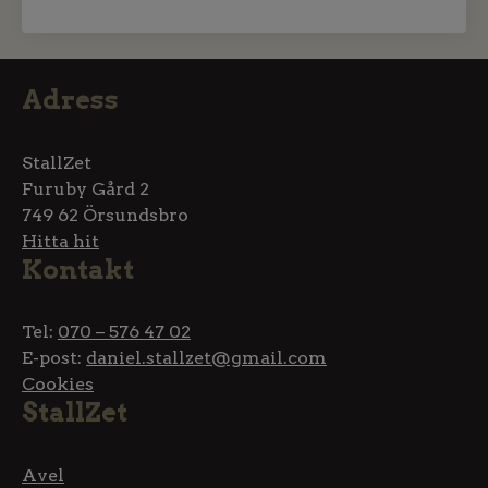
Adress
StallZet
Furuby Gård 2
749 62 Örsundsbro
Hitta hit
Kontakt
Tel:
070 – 576 47 02
E-post:
daniel.stallzet@gmail.com
Cookies
StallZet
Avel