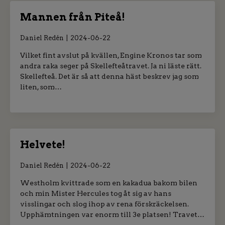
Mannen från Piteå!
Daniel Redén
2024-06-22
Vilket fint avslut på kvällen, Engine Kronos tar som
andra raka seger på Skellefteåtravet. Ja ni läste rätt.
Skellefteå. Det är så att denna häst beskrev jag som
liten, som…
Helvete!
Daniel Redén
2024-06-22
Westholm kvittrade som en kakadua bakom bilen
och min Mister Hercules tog åt sig av hans
visslingar och slog ihop av rena förskräckelsen.
Upphämtningen var enorm till 3e platsen! Travet…