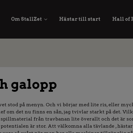
Om StallZet
Hästar till start
Hall of
ch galopp
t stod på menyn. Och vi börjar med lite ris, eller myck
f om det nu finns en sån, jag tvivlar starkt på det. Vil
r spillmaterial från travbanan lite överallt och det är s
potentialen är stor. Att välkomna alla tävlande , hästa