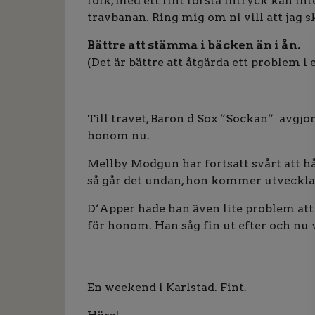
folk, med ett fint första intryck kan in
travbanan. Ring mig om ni vill att jag
Bättre att stämma i bäcken än i ån.
(Det är bättre att åtgärda ett problem i e
Till travet, Baron d Sox ”Sockan” avgjo
honom nu.
Mellby Modgun har fortsatt svårt att hå
så går det undan, hon kommer utvecklas 
D’Apper hade han även lite problem att 
för honom. Han såg fin ut efter och nu 
En weekend i Karlstad. Fint.