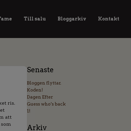
 Fame
Till salu
Bloggarkiv
Kontakt
Senaste
Bloggen flyttar.
Koden!
Dagen Efter
et ris.
Guess who’s back
ket
1!
om att
r som
Arkiv