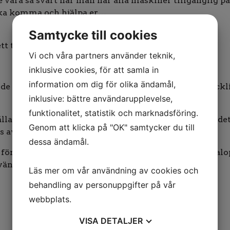
te vara så svårt när man har alla maskiner tillgänglig på
 ska komma och hjälpa er…
Samtycke till cookies
tt tidigt skede så att det inte blir värre)
Vi och våra partners använder teknik,
inklusive cookies, för att samla in
information om dig för olika ändamål,
rde snyggt efter ett lopp utvändigt ledaren! Fin utveckl
inklusive: bättre användarupplevelse,
funktionalitet, statistik och marknadsföring.
lla ordning på benen i hennes stora kropp. Men när det
Genom att klicka på "OK" samtycker du till
av varje start hon gör.
dessa ändamål.
förstå Sveriges långsamma startbil, så det blev en gal
väntar Sprintermästaren nästa vecka. Då barfota.
Läs mer om vår användning av cookies och
behandling av personuppgifter på vår
webbplats.
VISA
DETALJER