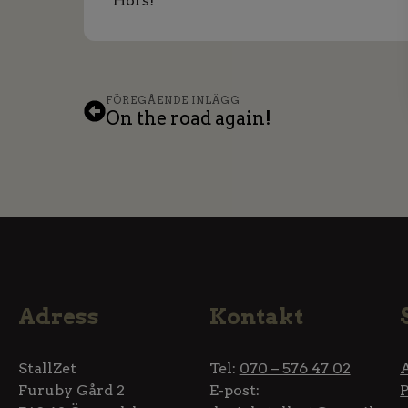
Hörs!
FÖREGÅENDE INLÄGG
On the road again!
Adress
Kontakt
StallZet
Tel:
070 – 576 47 02
Furuby Gård 2
E-post: