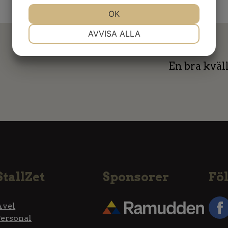
JA
NEJ
OK
JA
NEJ
NÖDVÄNDIG
INSTÄLLNINGAR
AVVISA ALLA
JA
NEJ
JA
NEJ
En bra kväll
MARKNADSFÖRING
STATISTIK
StallZet
Sponsorer
Föl
Avel
Personal