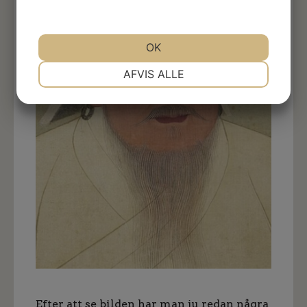
OK
NØDVENDIGE
PRÆFERENCER
AFVIS ALLE
MARKETING
STATISTIK
Efter att se bilden har man ju redan några