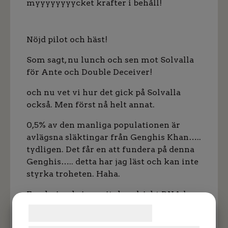
myyyyyyyycket krafter i behåll!
Nöjd pilot och häst!
Som sagt, nu lunch och sen mot Solvalla
för Ante och Double Deceiver!
och nu vet vi hur det gick på Solvalla
också. Men först nå helt annat.
0,5% av den manliga populationen är
avlägsna släktingar från Genghis Khan…..
tydligen. Det får en att fundera på denna
Genghis….. detta har jag läst och kan inte
styrka troheten. Haha.
Forskning kring mitokondriskt DNA har
visat på att över 0,5 % av alla nu levande
Samtykke til cookies
människor kan bära hans gener. Det