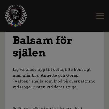
Balsam för
själen
Jag vaknade upp till detta, inte konstigt
man mår bra. Annette och Göran
”Valpen” snälla som bjöd på övernattning
vid Höga Kusten vid deras stuga.
Solänget bjöd på en bra bana och vi