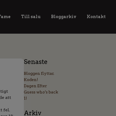
 Fame
Till salu
Bloggarkiv
Kontakt
Senaste
Bloggen flyttar.
Koden!
Dagen Efter
tigt
Guess who’s back
de att
1!
 fel.
Arkiv