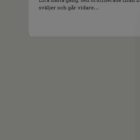
Lira nästa gång. sen orutinerade Iziah 
sväljer och går vidare…