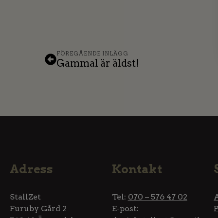
FÖREGÅENDE INLÄGG
Gammal är äldst!
Adress
Kontakt
StallZet
Tel:
070 – 576 47 02
Furuby Gård 2
E-post: