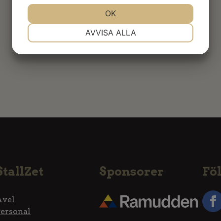
JA
NEJ
OK
JA
NEJ
NÖDVÄNDIG
INSTÄLLNINGAR
AVVISA ALLA
JA
NEJ
JA
NEJ
MARKNADSFÖRING
STATISTIK
StallZet
Sponsorer
Föl
Avel
Personal