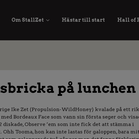
Om StallZet
Hästar till start
Hall of
osbricka på lunchen
årige Ike Zet (Propulsion-WildHoney) kvalade på ett rik
upp med Bordeaux Face som vann sin första seger och visa
 2 diskade, Observe ’em som inte fick det att stämma i
 Ohh Tooma, hon kan inte lastas för galoppen, bara mitt