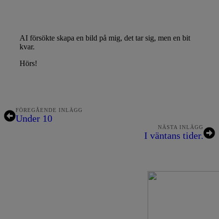
AI försökte skapa en bild på mig, det tar sig, men en bit
kvar.
Hörs!
FÖREGÅENDE INLÄGG
Under 10
NÄSTA INLÄGG
I väntans tider.
Adress
Kontakt
StallZet
Sponsorer
StallZet
Tel:
070 – 576 47 02
Avel
Furuby
E-post:
Personal
Gård 2
daniel.stallzet@gmail.com
749 62
Cookies
Örsundsbro