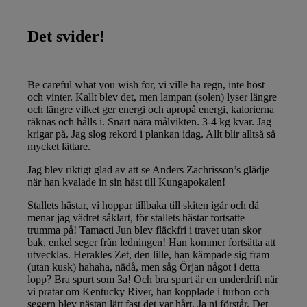
Det svider!
Be careful what you wish for, vi ville ha regn, inte höst
och vinter. Kallt blev det, men lampan (solen) lyser längre
och längre vilket ger energi och apropå energi, kalorierna
räknas och hålls i. Snart nära målvikten. 3-4 kg kvar. Jag
krigar på. Jag slog rekord i plankan idag. Allt blir alltså så
mycket lättare.
Jag blev riktigt glad av att se Anders Zachrisson’s glädje
när han kvalade in sin häst till Kungapokalen!
Stallets hästar, vi hoppar tillbaka till skiten igår och då
menar jag vädret såklart, för stallets hästar fortsatte
trumma på! Tamacti Jun blev fläckfri i travet utan skor
bak, enkel seger från ledningen! Han kommer fortsätta att
utvecklas. Herakles Zet, den lille, han kämpade sig fram
(utan kusk) hahaha, nädå, men såg Örjan något i detta
lopp? Bra spurt som 3a! Och bra spurt är en underdrift när
vi pratar om Kentucky River, han kopplade i turbon och
segern blev nästan lätt fast det var hårt. Ja ni förstår. Det