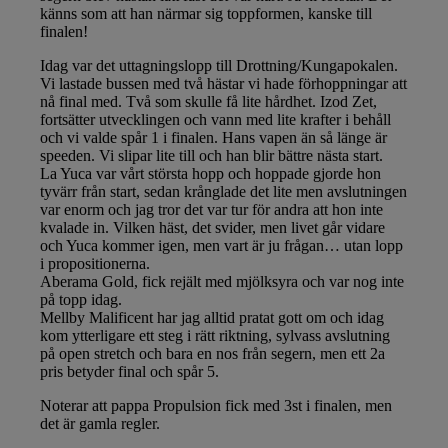
känns som att han närmar sig toppformen, kanske till
finalen!
Idag var det uttagningslopp till Drottning/Kungapokalen.
Vi lastade bussen med två hästar vi hade förhoppningar att
nå final med. Två som skulle få lite hårdhet. Izod Zet,
fortsätter utvecklingen och vann med lite krafter i behåll
och vi valde spår 1 i finalen. Hans vapen än så länge är
speeden. Vi slipar lite till och han blir bättre nästa start.
La Yuca var vårt största hopp och hoppade gjorde hon
tyvärr från start, sedan krånglade det lite men avslutningen
var enorm och jag tror det var tur för andra att hon inte
kvalade in. Vilken häst, det svider, men livet går vidare
och Yuca kommer igen, men vart är ju frågan… utan lopp
i propositionerna.
Aberama Gold, fick rejält med mjölksyra och var nog inte
på topp idag.
Mellby Malificent har jag alltid pratat gott om och idag
kom ytterligare ett steg i rätt riktning, sylvass avslutning
på open stretch och bara en nos från segern, men ett 2a
pris betyder final och spår 5.
Noterar att pappa Propulsion fick med 3st i finalen, men
det är gamla regler.