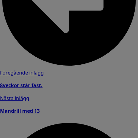
Föregående inlägg
8veckor står fast.
Nästa inlägg
Mandrill med 13