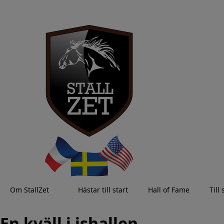
Om StallZet
Hästar till start
Hall of Fame
Till 
En kväll i ishallen