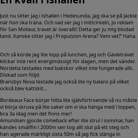
Just nu sitter jag i ishallen i Hedesunda, jag ska se på Jackie
när hon ska träna. Och vad ser jag i mittcirkeln, jo reklam
för San Moteur, travet är överallt! Detta ger ju mig blodad
tand. Kanske sitter jag i Propulsion Arena? Vem vet?’ Haha.
Och så körde jag lite lopp på lunchen, jag och Gävletravet
klickar inte rent energimässigt för dagen, men det vänder.
Nordetia testades med bakskor vilket inte fungerade alls.
Diskad som följd.
Bransbys Nova testade jag också lite ny balans på vilket
också blev kattskit…
Bordeaux Face börjar hitta lite självförtroende så nu måste
vi börja skruva på lite saker om vi ska hänga med i loppen,
bra 3a idag men det finns mer!
Amundsen gjorde comeback efter lite strul i sommar, han
kändes smällfin i 2000m sen tog allt slut på ett steg och
han agerade märkligt sista 50m så jag fick slänga in