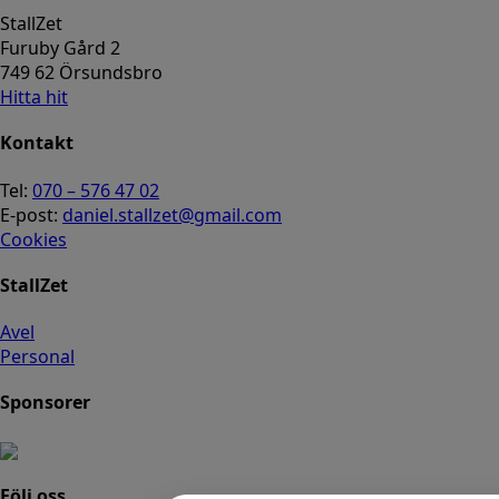
StallZet
Furuby Gård 2
749 62 Örsundsbro
Hitta hit
Kontakt
Tel:
070 – 576 47 02
E-post:
daniel.stallzet@gmail.com
Cookies
StallZet
Avel
Personal
Sponsorer
Följ oss