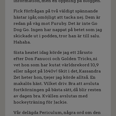
information, men en öppning på bloggen.
Fick förfrågan på två väldigt spännande
hästar igår, omöjligt att tacka nej. Dem är
redan på väg mot Furuby. Det är inte Go
Dog Go. Ingen har nappat på betet som jag
skickade ut i podden, tror han är till salu.
Hahaha.
Sista heatet idag körde jag ett 2årssto
efter Don Fanucci och Golden Tricks, ni
vet hon som har kutat världsrekord 10,9
eller något på 1640v! Skit i det, Kassandra
Zet heter hon, tjejer jag körde alltså. En
makalös häst. Vilket driv. Bra att avsluta
fortkörningen på bästa sätt, då blir resten
av dagen bra. Kvällen avslutas med
hockeyträning för Jackie.
Vår delägda Periculum, några ord om den