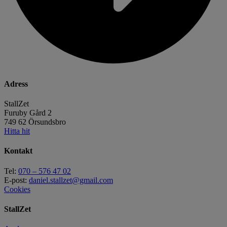
Adress
StallZet
Furuby Gård 2
749 62 Örsundsbro
Hitta hit
Kontakt
Tel:
070 – 576 47 02
E-post:
daniel.stallzet@gmail.com
Cookies
StallZet