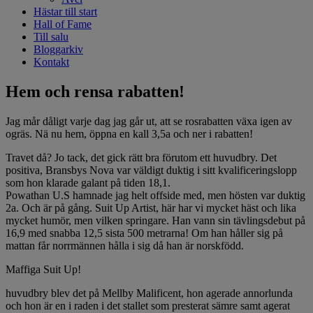
Hästar till start
Hall of Fame
Till salu
Bloggarkiv
Kontakt
Hem och rensa rabatten!
Jag mår dåligt varje dag jag går ut, att se rosrabatten växa igen av
ogräs. Nä nu hem, öppna en kall 3,5a och ner i rabatten!
Travet då? Jo tack, det gick rätt bra förutom ett huvudbry. Det
positiva, Bransbys Nova var väldigt duktig i sitt kvalificeringslopp
som hon klarade galant på tiden 18,1.
Powathan U.S hamnade jag helt offside med, men hösten var duktig
2a. Och är på gång. Suit Up Artist, här har vi mycket häst och lika
mycket humör, men vilken springare. Han vann sin tävlingsdebut på
16,9 med snabba 12,5 sista 500 metrarna! Om han håller sig på
mattan får norrmännen hålla i sig då han är norskfödd.
Maffiga Suit Up!
huvudbry blev det på Mellby Malificent, hon agerade annorlunda
och hon är en i raden i det stallet som presterat sämre samt agerat