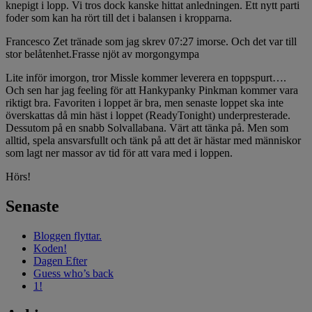
knepigt i lopp. Vi tros dock kanske hittat anledningen. Ett nytt parti
foder som kan ha rört till det i balansen i kropparna.
Francesco Zet tränade som jag skrev 07:27 imorse. Och det var till
stor belåtenhet.
Frasse njöt av morgongympa
Lite inför imorgon, tror Missle kommer leverera en toppspurt….
Och sen har jag feeling för att Hankypanky Pinkman kommer vara
riktigt bra. Favoriten i loppet är bra, men senaste loppet ska inte
överskattas då min häst i loppet (ReadyTonight) underpresterade.
Dessutom på en snabb Solvallabana. Värt att tänka på. Men som
alltid, spela ansvarsfullt och tänk på att det är hästar med människor
som lagt ner massor av tid för att vara med i loppen.
Hörs!
Senaste
Bloggen flyttar.
Koden!
Dagen Efter
Guess who’s back
1!