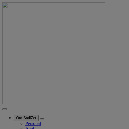
Om StallZet
Personal
Avel