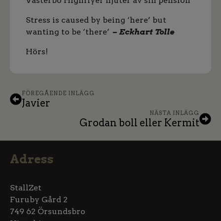
Västerbo Highflyer njuter av sin pension
Stress is caused by being ‘here’ but
wanting to be ‘there’
– Eckhart Tolle
Hörs!
FÖREGÅENDE INLÄGG
Javier
NÄSTA INLÄGG
Grodan boll eller Kermit
Adress
StallZet
Furuby Gård 2
749 62 Örsundsbro