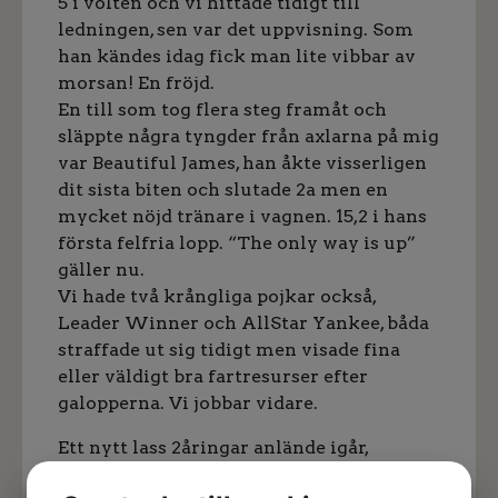
5 i volten och vi hittade tidigt till
ledningen, sen var det uppvisning. Som
han kändes idag fick man lite vibbar av
morsan! En fröjd.
En till som tog flera steg framåt och
släppte några tyngder från axlarna på mig
var Beautiful James, han åkte visserligen
dit sista biten och slutade 2a men en
mycket nöjd tränare i vagnen. 15,2 i hans
första felfria lopp. “The only way is up”
gäller nu.
Vi hade två krångliga pojkar också,
Leader Winner och AllStar Yankee, båda
straffade ut sig tidigt men visade fina
eller väldigt bra fartresurser efter
galopperna. Vi jobbar vidare.
Ett nytt lass 2åringar anlände igår,
otroligt spänd att få testa av dem