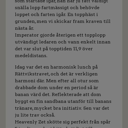
som startade igår, han har ju fått väldigt
snälla lopp fartmässigt och behövde
loppet och farten igår. En topphäst i
grunden, men vi skickar fram kraven till
nästa år.
Imperator gjorde återigen ett topplopp
utvändigt ledaren och vann enkelt innan
det var slut på topptiden 11,9 över
medeldistans.
Idag var det en harmonisk lunch på
Rättvikstravet, och det är verkligen
harmoni där. Men efter all otur som
drabbade dom under en period så är
banan värd det. Reflekterade att dom
byggt en fin sandbana utanför till banans
tränare, mycket bra initiativ. Sen var det
ju lite trav också.
Heavenly Zet skötte sig perfekt från spår