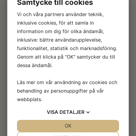
Samtycke till cookies
imorgon. Jet Zet och Jerome Zet är jag
riktigt nyfiken på.
Vi och våra partners använder teknik,
Bollnäs och Kalmar imorgon, resor och
inklusive cookies, för att samla in
åter resor. Men med ett starkt team i
information om dig för olika ändamål,
ryggen så funkar det.
inklusive: bättre användarupplevelse,
Grävaren mår bra, den fick ett gäng
funktionalitet, statistik och marknadsföring.
slangar bytta, och klarade några timmar
Genom att klicka på "OK" samtycker du till
innan nästa lampa lös…. Men världens
dessa ändamål.
bästa meck är redan på det. Ni kan vara
lugn. Hitachin är snart på hjul igen.
Läs mer om vår användning av cookies och
Göran ” Valpen” Frank rattar bilen hem
behandling av personuppgifter på vår
från Rättvik och jag tror han ställt in
webbplats.
siktet mot Lappens i Hedemora…. Ni som
vet ja ni vet.
VISA
DETALJER
JA
NEJ
OK
JA
NEJ
NÖDVÄNDIG
INSTÄLLNINGAR