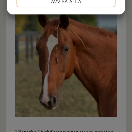
AVVISA ALLA
JA
NEJ
JA
NEJ
MARKNADSFÖRING
STATISTIK