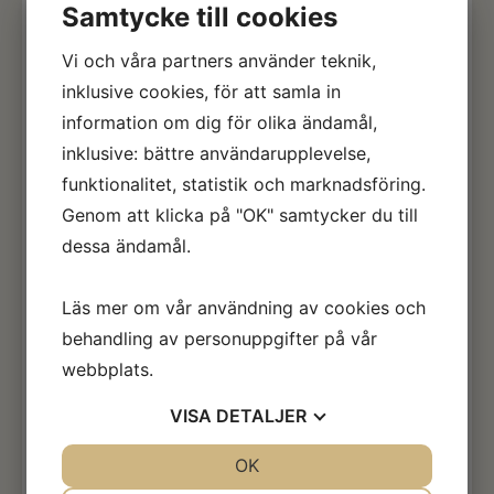
Samtycke till cookies
Vi och våra partners använder teknik,
inklusive cookies, för att samla in
information om dig för olika ändamål,
inklusive: bättre användarupplevelse,
funktionalitet, statistik och marknadsföring.
Genom att klicka på "OK" samtycker du till
dessa ändamål.
Epic Kronos (LinaPergenius) och
Francesco Zet (Carolina Persson) är på
Läs mer om vår användning av cookies och
turné, resan tog några timmar längre än
beräknat. Motorväg avstängd i Tyskland
behandling av personuppgifter på vår
och två trafikolyckor i Nederländerna,
webbplats.
eller som min hjärna säger Holland.
VISA
DETALJER
Resan har gått bra, hästarna är
installerade på Grosbois. Efter mycket
JA
NEJ
OK
JA
NEJ
tjat så lyckades jag få igenom kraven om