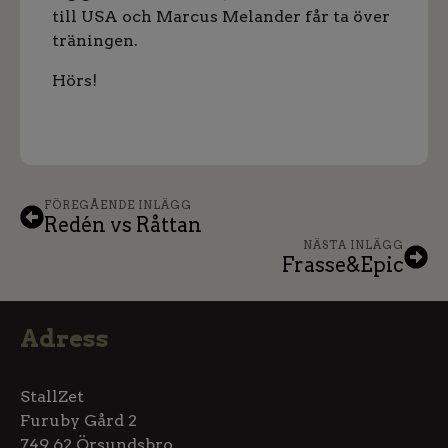
till USA och Marcus Melander får ta över
träningen.
Hörs!
FÖREGÅENDE INLÄGG
Redén vs Råttan
NÄSTA INLÄGG
Frasse&Epic
Adress
StallZet
Furuby Gård 2
749 62 Örsundsbro