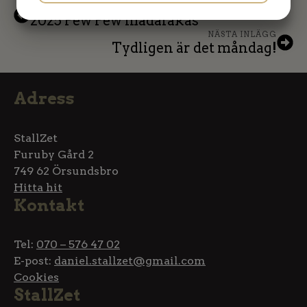
FÖREGÅENDE INLÄGG
2025 Pew Pew madafakas
MARKETING
STATISTIK
NÄSTA INLÄGG
Tydligen är det måndag!
Adress
StallZet
Furuby Gård 2
749 62 Örsundsbro
Hitta hit
Kontakt
Tel:
070 – 576 47 02
E-post:
daniel.stallzet@gmail.com
Cookies
StallZet