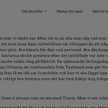
Om StallZet
Hästar till start
Hall of 
e som vi tänkt oss. Men vet ni, ni alla som såg vad som
så att dom kom hem välbehållna var viktigare än att någ
ort plus. Bra känsla för djur och personal. Bra där, hopp
 hästarna skulle prestera efter det inträffade var inte t
 Kanske redan idag på Rättvik. En spännande tävlingsd
ns, Ultimus, en vinstmaskin från Tyskland som gör förs
 jag kan få en idé om framtiden och hur vi ska lägga u
ar riktigt bra hemma, men det har inte hjälpt mig tidig
 Does it always rain on me med Travis. Men vi ser sole
 spännande att läsa och lyssna på allas teorier om den