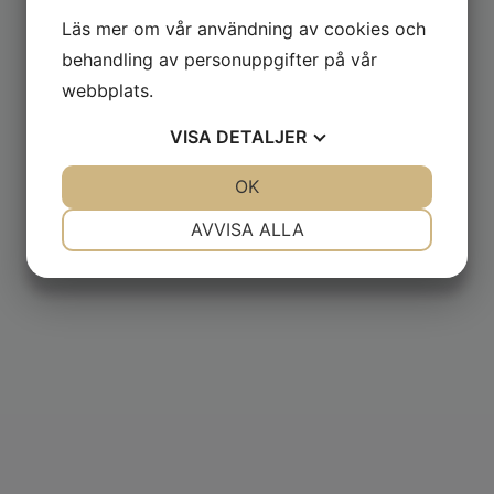
Läs mer om vår användning av cookies och
behandling av personuppgifter på vår
webbplats.
VISA
DETALJER
JA
NEJ
OK
JA
NEJ
NÖDVÄNDIG
INSTÄLLNINGAR
AVVISA ALLA
JA
NEJ
JA
NEJ
MARKNADSFÖRING
STATISTIK