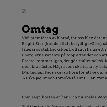
Omtag
V85 premiären avklarad, för oss blev det int
Bright Star (kunde blivit betydligt värre), 
Jägersros stallbackskontrollant ska ha ett st
Energierna var inte på topp efter det och att
Frasse kommer igen, det gör stallet också.
men bra hästar. Några som ska testa ny bala
D’artagnan Face ska jag köra för att se om
As ska jag ut och försöka få runt. Han trän
Som sagt. hösten är här. Och nu spelas Why
3i Atlas tar sig fram genom vårt solsystem,