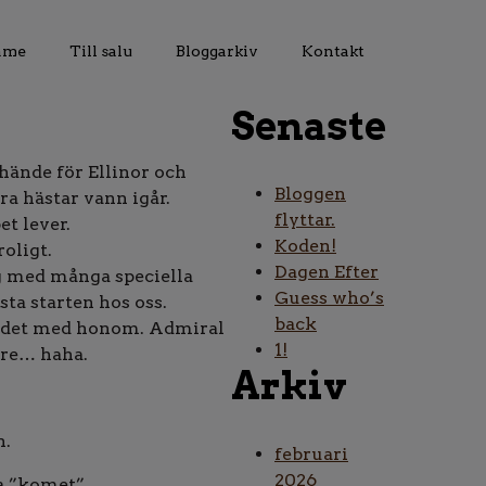
Fame
Till salu
Bloggarkiv
Kontakt
Senaste
 hände för Ellinor och
Bloggen
ra hästar vann igår.
flyttar.
et lever.
Koden!
roligt.
Dagen Efter
ag med många speciella
Guess who’s
ta starten hos oss.
back
pp det med honom. Admiral
1!
are… haha.
Arkiv
n.
februari
2026
na ”komet”